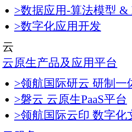
>数据应用-算法模型 & 
>数字化应用开发
云
云原生产品及应用平台
>领航国际研云 研制
>磐云 云原生PaaS平台
>领航国际云印 数字化