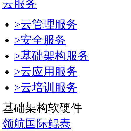
云服务
>云管理服务
>安全服务
>基础架构服务
>云应用服务
>云培训服务
基础架构软硬件
领航国际鲲泰