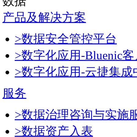
数据
产品及解决方案
>数据安全管控平台
>数字化应用-Blueni
>数字化应用-云捷集成
服务
>数据治理咨询与实施
>数据资产入表