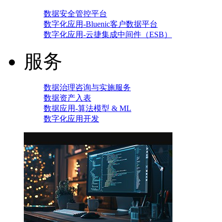
数据安全管控平台
数字化应用-Bluenic客户数据平台
数字化应用-云捷集成中间件（ESB）
服务
数据治理咨询与实施服务
数据资产入表
数据应用-算法模型 & ML
数字化应用开发