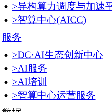
>异构算力调度与加速
>智算中心(AICC)
服务
>DC·AI生态创新中心
>AI服务
>AI培训
>智算中心运营服务