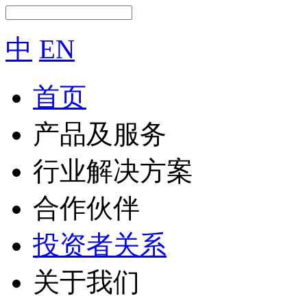
中
EN
首页
产品及服务
行业解决方案
合作伙伴
投资者关系
关于我们