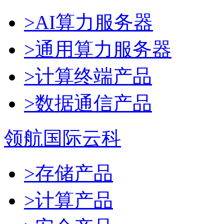
>AI算力服务器
>通用算力服务器
>计算终端产品
>数据通信产品
领航国际云科
>存储产品
>计算产品