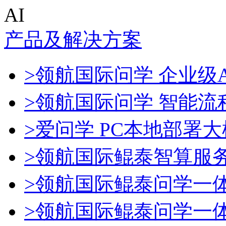
AI
产品及解决方案
>领航国际问学 企业级A
>领航国际问学 智能流
>爱问学 PC本地部署
>领航国际鲲泰智算服
>领航国际鲲泰问学一
>领航国际鲲泰问学一体机