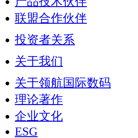
产品技术伙伴
联盟合作伙伴
投资者关系
关于我们
关于领航国际数码
理论著作
企业文化
ESG