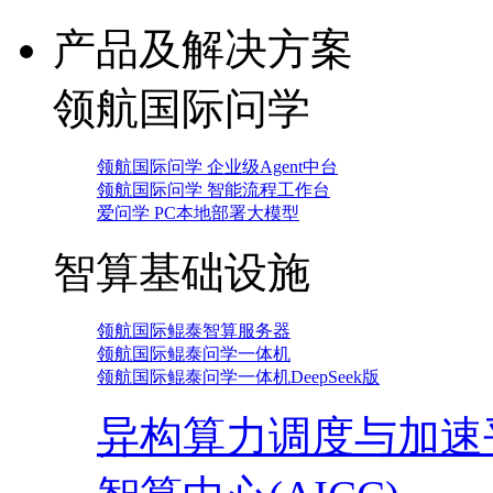
产品及解决方案
领航国际问学
领航国际问学 企业级Agent中台
领航国际问学 智能流程工作台
爱问学 PC本地部署大模型
智算基础设施
领航国际鲲泰智算服务器
领航国际鲲泰问学一体机
领航国际鲲泰问学一体机DeepSeek版
异构算力调度与加速